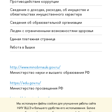
Противодействие коррупции
Центр
Сведения о доходах, расходах, об имуществе и
Бизне
обязательствах имущественного характера
Образ
Сведения об образовательной организации
Обрат
Людям с ограниченными возможностями здоровья
Единая платежная страница
Работа в Вышке
http://www.minobrnauki.gov.ru/
Министерство науки и высшего образования РФ
https://edu.gov.ru/
Министерство просвещения РФ
https://elearning.hse.ru/mooc
Массовые открытые онлайн-курсы
Мы используем файлы cookies для улучшения работы сайта
НИУ ВШЭ и большего удобства его использования. Более