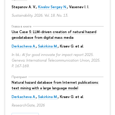
Stepanov A. V.,
Kivalov Sergey N.
, Vasenev I. I.
Sustainability. 2026. Vol. 18. No. 13.
Глава в книге
Use Case 5: LLM-driven creation of natural hazard
geodatabase from digital mass media
Derkacheva A.
,
Sakirkina M.
,
Kraev G.
et al.
In bk.: AI for good innovate for impact report 2025.
Geneva: International Telecommunication Union, 2025.
P. 167-169.
Препринт
Natural hazard database from Internet publications:
text mining with a large language model
Derkacheva A.
,
Sakirkina M.
,
Kraev G.
et al.
ResearchGate, 2026