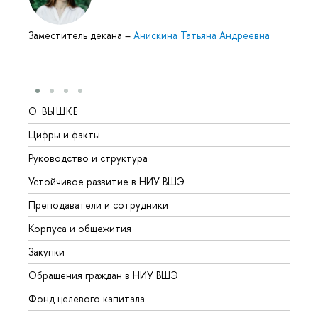
Заместитель декана
–
Анискина Татьяна Андреевна
О ВЫШКЕ
ОБР
Цифры и факты
Лице
Руководство и структура
Довуз
Устойчивое развитие в НИУ ВШЭ
Олим
Преподаватели и сотрудники
Прием
Корпуса и общежития
Вышк
Закупки
Прием
Обращения граждан в НИУ ВШЭ
Аспир
Фонд целевого капитала
Допол