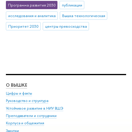
Программа развития 2030
публикации
исследования и аналитика
Вышка технологическая
Приоритет 2030
центры превосходства
О ВЫШКЕ
ОБ
Цифры и факты
Ли
Руководство и структура
Дов
Устойчивое развитие в НИУ ВШЭ
Ол
Преподаватели и сотрудники
При
Корпуса и общежития
Вы
Закупки
При