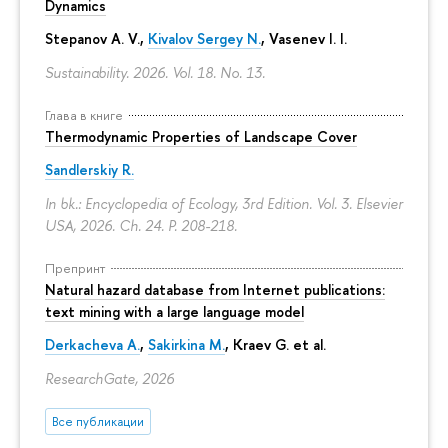
Dynamics
Stepanov A. V.,
Kivalov Sergey N.
, Vasenev I. I.
Sustainability. 2026. Vol. 18. No. 13.
Глава в книге
Thermodynamic Properties of Landscape Cover
Sandlerskiy R.
In bk.: Encyclopedia of Ecology, 3rd Edition. Vol. 3. Elsevier
USA, 2026. Ch. 24.
P. 208-218.
Препринт
Natural hazard database from Internet publications:
text mining with a large language model
Derkacheva A.
,
Sakirkina M.
,
Kraev G.
et al.
ResearchGate, 2026
Все публикации