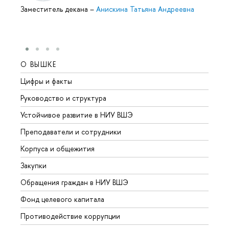
Заместитель декана
–
Анискина Татьяна Андреевна
О ВЫШКЕ
ОБР
Цифры и факты
Лице
Руководство и структура
Довуз
Устойчивое развитие в НИУ ВШЭ
Олим
Преподаватели и сотрудники
Прием
Корпуса и общежития
Вышк
Закупки
Прием
Обращения граждан в НИУ ВШЭ
Аспир
Фонд целевого капитала
Допол
Противодействие коррупции
Центр