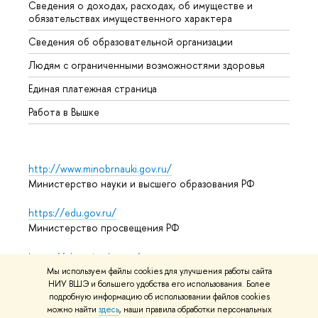
Сведения о доходах, расходах, об имуществе и
Бизне
обязательствах имущественного характера
Образ
Сведения об образовательной организации
Обрат
Людям с ограниченными возможностями здоровья
Единая платежная страница
Работа в Вышке
http://www.minobrnauki.gov.ru/
Министерство науки и высшего образования РФ
https://edu.gov.ru/
Министерство просвещения РФ
https://elearning.hse.ru/mooc
Массовые открытые онлайн-курсы
Мы используем файлы cookies для улучшения работы сайта
НИУ ВШЭ и большего удобства его использования. Более
подробную информацию об использовании файлов cookies
можно найти
здесь
, наши правила обработки персональных