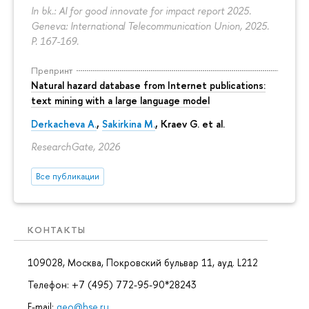
In bk.: AI for good innovate for impact report 2025.
Geneva: International Telecommunication Union, 2025.
P. 167-169.
Препринт
Natural hazard database from Internet publications:
text mining with a large language model
Derkacheva A.
,
Sakirkina M.
,
Kraev G.
et al.
ResearchGate, 2026
Все публикации
КОНТАКТЫ
109028, Москва, Покровский бульвар 11, ауд. L212
Телефон: +7 (495) 772-95-90*28243
E-mail:
geo@hse.ru