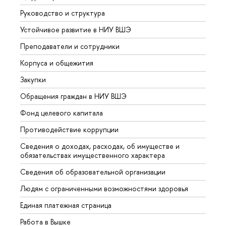
Руководство и структура
Довуз
Устойчивое развитие в НИУ ВШЭ
Олим
Преподаватели и сотрудники
Прием
Корпуса и общежития
Вышк
Закупки
Прием
Обращения граждан в НИУ ВШЭ
Аспир
Фонд целевого капитала
Допол
Противодействие коррупции
Центр
Сведения о доходах, расходах, об имуществе и
Бизне
обязательствах имущественного характера
Образ
Сведения об образовательной организации
Обрат
Людям с ограниченными возможностями здоровья
Единая платежная страница
Работа в Вышке