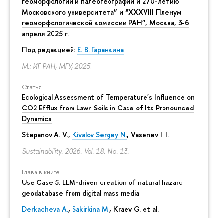
геоморфологии и палеогеографии и 270-летию
Московского университета” и “XXXVIII Пленум
геоморфологической комиссии РАН”, Москва, 3-6
апреля 2025 г.
Под редакцией:
Е. В. Гаранкина
М.: ИГ РАН, МГУ, 2025.
Статья
Ecological Assessment of Temperature's Influence on
CO2 Efflux from Lawn Soils in Case of Its Pronounced
Dynamics
Stepanov A. V.,
Kivalov Sergey N.
, Vasenev I. I.
Sustainability. 2026. Vol. 18. No. 13.
Глава в книге
Use Case 5: LLM-driven creation of natural hazard
geodatabase from digital mass media
Derkacheva A.
,
Sakirkina M.
,
Kraev G.
et al.