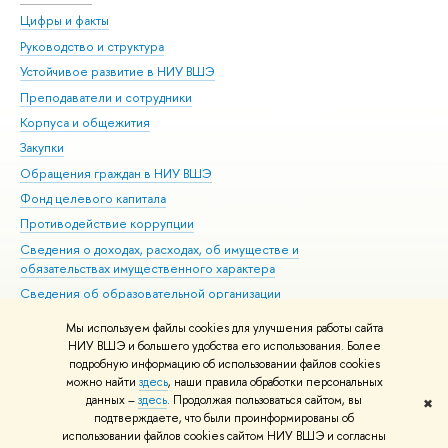
Цифры и факты
Ли
Руководство и структура
Дов
Устойчивое развитие в НИУ ВШЭ
Ол
Преподаватели и сотрудники
При
Корпуса и общежития
Вы
Закупки
При
Обращения граждан в НИУ ВШЭ
Ас
Фонд целевого капитала
До
Противодействие коррупции
Цен
Сведения о доходах, расходах, об имуществе и
Би
обязательствах имущественного характера
Об
Сведения об образовательной организации
Обр
Людям с ограниченными возможностями здоровья
Мы используем файлы cookies для улучшения работы сайта
Единая платежная страница
НИУ ВШЭ и большего удобства его использования. Более
подробную информацию об использовании файлов cookies
Работа в Вышке
можно найти
здесь
, наши правила обработки персональных
данных –
здесь
. Продолжая пользоваться сайтом, вы
✖
Редактору
подтверждаете, что были проинформированы об
© НИУ ВШЭ 1993–2026
Адреса и контакты
Условия использования
использовании файлов cookies сайтом НИУ ВШЭ и согласны