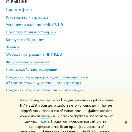
О ВЫШКЕ
ОБ
Цифры и факты
Ли
Руководство и структура
Дов
Устойчивое развитие в НИУ ВШЭ
Ол
Преподаватели и сотрудники
При
Корпуса и общежития
Вы
Закупки
При
Обращения граждан в НИУ ВШЭ
Ас
Фонд целевого капитала
До
Противодействие коррупции
Цен
Сведения о доходах, расходах, об имуществе и
Би
обязательствах имущественного характера
Об
Сведения об образовательной организации
Обр
Людям с ограниченными возможностями здоровья
Мы используем файлы cookies для улучшения работы сайта
Единая платежная страница
НИУ ВШЭ и большего удобства его использования. Более
подробную информацию об использовании файлов cookies
Работа в Вышке
можно найти
здесь
, наши правила обработки персональных
данных –
здесь
. Продолжая пользоваться сайтом, вы
✖
Редактору
подтверждаете, что были проинформированы об
© НИУ ВШЭ 1993–2026
Адреса и контакты
Условия использования