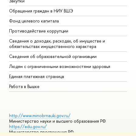
Закупки
П
Обращения граждан в НИУ ВШЭ
А
Фонд целевого капитала
Д
Противодействие коррупции
Ц
Сведения о доходах, расходах, об имуществе и
Б
обязательствах имущественного характера
О
Сведения об образовательной организации
О
Людям с ограниченными возможностями здоровья
Единая платежная страница
Работа в Вышке
http://www.minobrnauki.gov.ru/
Министерство науки и высшего образования РФ
https://edu.gov.ru/
Министерство просвещения РФ