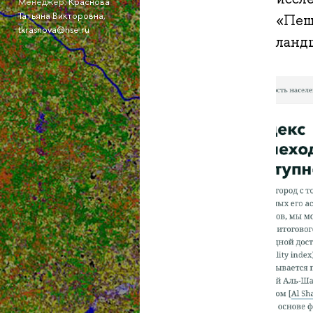
Менеджер:
Краснова
Татьяна Викторовна
,
«Пеш
tkrasnova@hse.ru
ланд