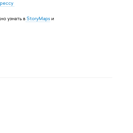
трессу
о узнать в
StoryMaps
и