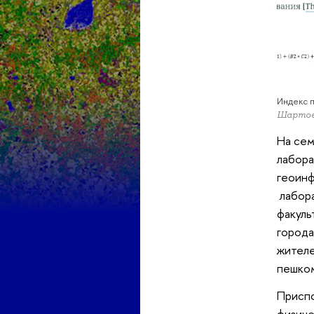
Индекс 
Шартова
На сем
лабора
геоин
лабора
факуль
города
жителе
пешко
Приспо
физиче