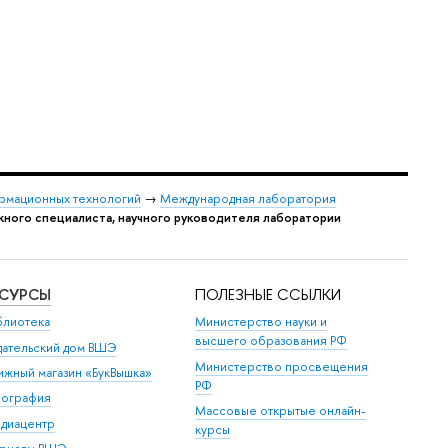
ормационных технологий
→
Международная лаборатория
ного специалиста, научного руководителя лаборатории
ЕСУРСЫ
ПОЛЕЗНЫЕ ССЫЛКИ
блиотека
Министерство науки и
высшего образования РФ
дательский дом ВШЭ
Министерство просвещения
ижный магазин «БукВышка»
РФ
пография
Массовые открытые онлайн-
диацентр
курсы