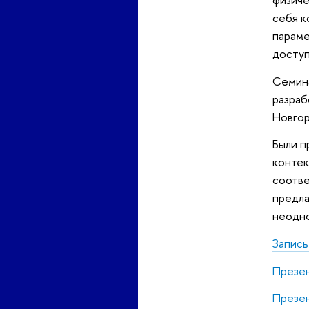
себя к
параме
доступ
Семина
разраб
Новго
Были п
контек
соотве
предла
неодно
Запись
Презе
Презен