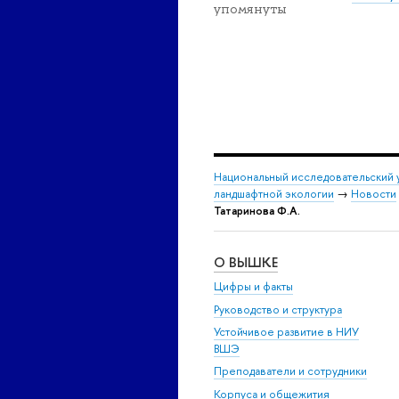
упомянуты
Национальный исследовательский 
ландшафтной экологии
→
Новости
Татаринова Ф.А.
О ВЫШКЕ
Цифры и факты
Руководство и структура
Устойчивое развитие в НИУ
ВШЭ
Преподаватели и сотрудники
Корпуса и общежития