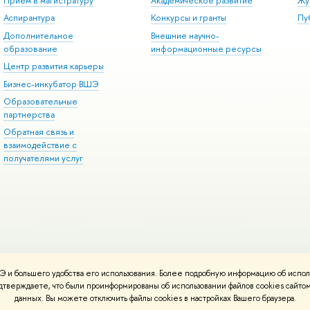
Прием в магистратуру
Академическое развитие
Жу
Аспирантура
Конкурсы и гранты
Пу
Дополнительное
Внешние научно-
образование
информационные ресурсы
Центр развития карьеры
Бизнес-инкубатор ВШЭ
Образовательные
партнерства
Обратная связь и
взаимодействие с
получателями услуг
 и большего удобства его использования. Более подробную информацию об испол
онтакты
Условия использования материалов
Политика конфиденциальност
подтверждаете, что были проинформированы об использовании файлов cookies сай
ботаны в
Школе дизайна НИУ ВШЭ
данных. Вы можете отключить файлы cookies в настройках Вашего браузера.