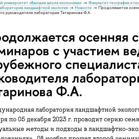
й университет «Высшая школа экономики»
Факультет географии и г
аборатория ландшафтной экологии
Новости
Продолжается осенн
ого руководителя лаборатории Татаринова Ф.А.
одолжается осенняя 
минаров с участием в
рубежного специалиста
ководителя лаборатор
таринова Ф.А.
ународная лаборатория ландшафтной экологи
ря по 05 декабря 2023 г. проводит серию сем
уальные методы и подходы в ландшафтно-эко
едованиях». 08 ноября прошел второй семина