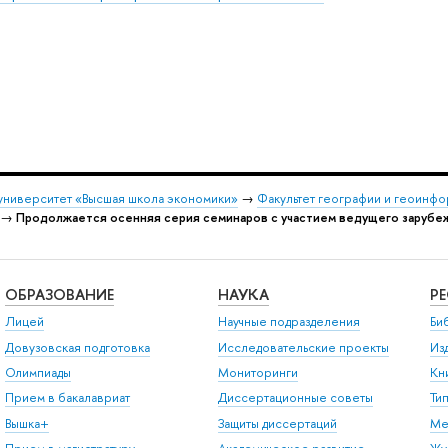
университет «Высшая школа экономики»
→
Факультет географии и геоинф
→
Продолжается осенняя серия семинаров с участием ведущего зарубеж
ОБРАЗОВАНИЕ
НАУКА
Р
Лицей
Научные подразделения
Би
Довузовская подготовка
Исследовательские проекты
Из
Олимпиады
Мониторинги
Кн
Прием в бакалавриат
Диссертационные советы
Ти
Вышка+
Защиты диссертаций
Ме