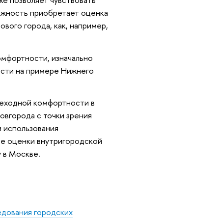
ажность приобретает оценка
вого города, как, например,
мфортности, изначально
ости на примере Нижнего
шеходной комфортности в
вгорода с точки зрения
и использования
ре оценки внутригородской
 в Москве.
едования городских