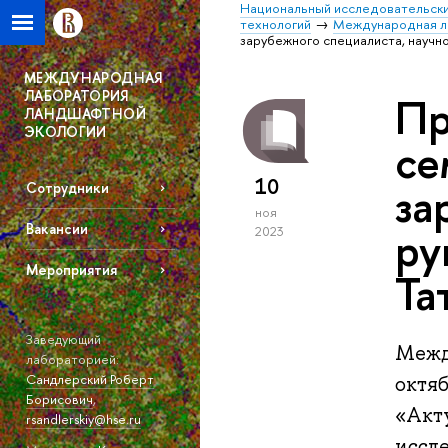
Национальный исследовательски
технологий
Международная л
зарубежного специалиста, научн
МЕЖДУНАРОДНАЯ
ЛАБОРАТОРИЯ
Пр
ЛАНДШАФТНОЙ
ЭКОЛОГИИ
се
10
за
Сотрудники
ноя
Вакансии
ру
2023
Мероприятия
Та
Заведующий
Межд
лабораторией:
Сандлерский Роберт
октяб
Борисович
,
«Акт
rsandlerskiy@hse.ru
иссл