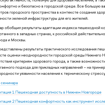
омфортно и безопасно в городской среде. Все большую в
тров городского пространства в контексте создания здоро
ности зеленой инфраструктуры для его жителей.
р обобщил результаты адаптации индекса пешеходной ко
отанного в западных странах, к российской действительн
рода и Москвы.
редставлены результаты практического исследования пе
сте оценки неоднородности городской среды Нижнего Но
тствия критериям здорового города, а также возможност
гаемого подхода для прикладных направлений – на приме
родности уязвимости населения к термическому стрессу
 семинара
нтация 1 Пешеходная доступность в Нижнем Новгороде
тация 2 Пешеходная комфортность как инструмент иссл