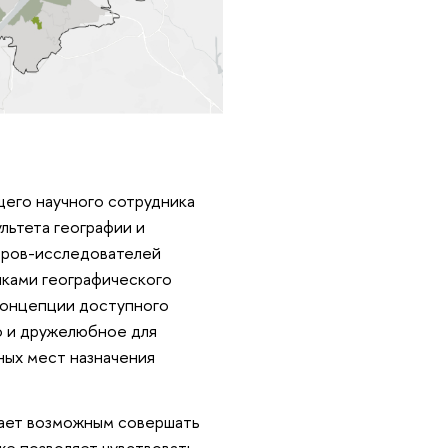
щего научного сотрудника
льтета географии и
еров-исследователей
иками географического
 концепции доступного
но и дружелюбное для
ных мест назначения
лает возможным совершать
же позволяет чувствовать