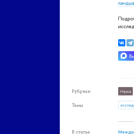
ландша
Подроб
исслед
Рубрики
Наука
Темы
исслед
Междун
В статье