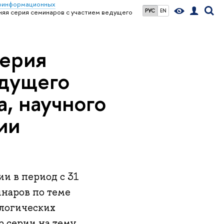
еоинформационных
РУС
EN
яя серия семинаров с участием ведущего
серия
едущего
, научного
ии
и в период с 31
инаров по теме
логических
р серии на тему