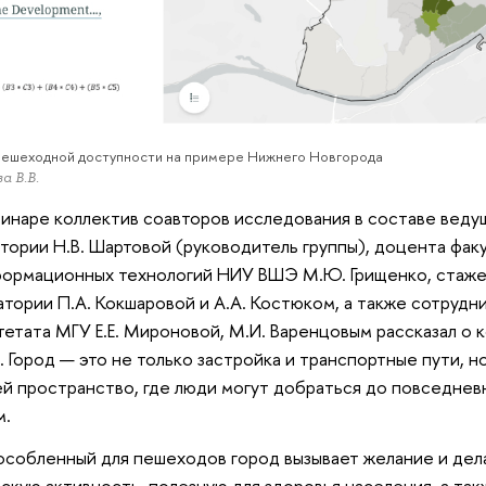
пешеходной доступности на примере Нижнего Новгорода
 В.В.
инаре коллектив соавторов исследования в составе веду
тории Н.В. Шартовой (руководитель группы), доцента факу
формационных технологий НИУ ВШЭ М.Ю. Грищенко, стаж
тории П.А. Кокшаровой и А.А. Костюком, а также сотрудн
тетата МГУ Е.Е. Мироновой, М.И. Варенцовым рассказал о
. Город — это не только застройка и транспортные пути, 
й пространство, где люди могут добраться до повседнев
м.
собленный для пешеходов город вызывает желание и де
скую активность, полезную для здоровья населения, а так