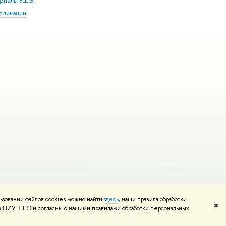
рналы ВШЭ
бликации
ьзовании файлов cookies можно найти
здесь
, наши правила обработки
и
Карта сайта
Редактору
✖
том НИУ ВШЭ и согласны с нашими правилами обработки персональных