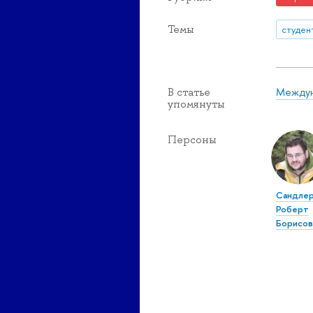
Темы
студен
Междун
В статье
упомянуты
Персоны
Сандлер
Роберт
Борисов