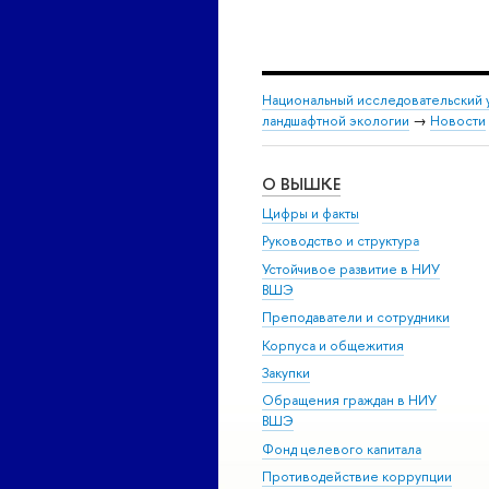
Национальный исследовательский 
ландшафтной экологии
→
Новости
О ВЫШКЕ
Цифры и факты
Руководство и структура
Устойчивое развитие в НИУ
ВШЭ
Преподаватели и сотрудники
Корпуса и общежития
Закупки
Обращения граждан в НИУ
ВШЭ
Фонд целевого капитала
Противодействие коррупции