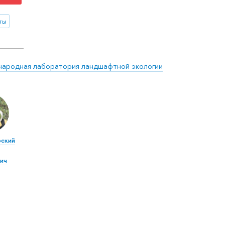
ты
ародная лаборатория ландшафтной экологии
ский
ич