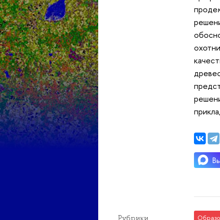
проде
решен
обосн
охотни
качес
древе
предст
решен
прикла
Рубрики
Образо