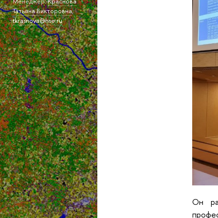
Менеджер:
Краснова
Татьяна Викторовна
,
tkrasnova@hse.ru
Он ра
профес