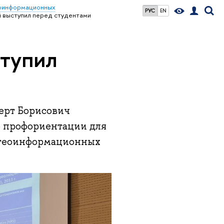
еоинформационных
РУС
EN
 выступил перед студентами
ступил
берт Борисович
о профориентации для
и геоинформационных