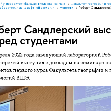
й университет «Высшая школа экономики»
Факультет географии и г
аборатория ландшафтной экологии
Новости
Роберт Сандлерский
берт Сандлерский вы
ред студентами
преля 2022 года заведующий лабораторией Ро
лерский выступил с докладом на семинаре п
ентов первого курса Факультета географии 
ологий ВШЭ.