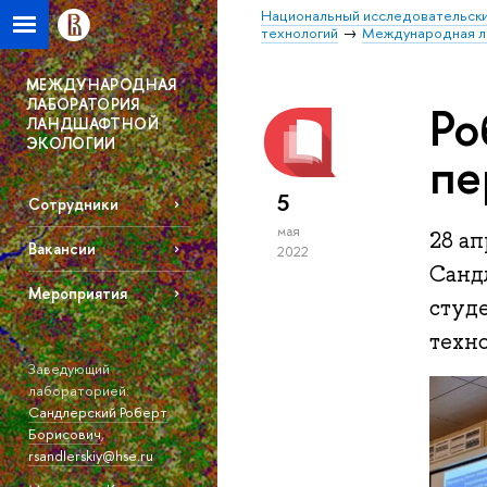
Национальный исследовательски
технологий
Международная л
МЕЖДУНАРОДНАЯ
ЛАБОРАТОРИЯ
Ро
ЛАНДШАФТНОЙ
ЭКОЛОГИИ
пе
5
Сотрудники
мая
28 а
Вакансии
2022
Санд
Мероприятия
студ
техн
Заведующий
лабораторией:
Сандлерский Роберт
Борисович
,
rsandlerskiy@hse.ru