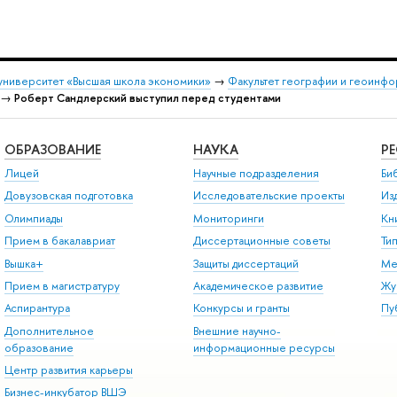
университет «Высшая школа экономики»
→
Факультет географии и геоинф
→
Роберт Сандлерский выступил перед студентами
ОБРАЗОВАНИЕ
НАУКА
Р
Лицей
Научные подразделения
Би
Довузовская подготовка
Исследовательские проекты
Из
Олимпиады
Мониторинги
Кн
Прием в бакалавриат
Диссертационные советы
Ти
Вышка+
Защиты диссертаций
Ме
Прием в магистратуру
Академическое развитие
Жу
Аспирантура
Конкурсы и гранты
Пу
Дополнительное
Внешние научно-
образование
информационные ресурсы
Центр развития карьеры
Бизнес-инкубатор ВШЭ