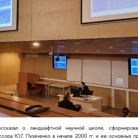
ссказал о ландшафтной научной школе, сформиров
сора Ю.Г. Пузаченко в начале 2000 гг. и ее основных пр