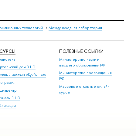
ормационных технологий
→
Международная лаборатория
ЕСУРСЫ
ПОЛЕЗНЫЕ ССЫЛКИ
блиотека
Министерство науки и
высшего образования РФ
дательский дом ВШЭ
Министерство просвещения
ижный магазин «БукВышка»
РФ
пография
Массовые открытые онлайн-
диацентр
курсы
рналы ВШЭ
бликации