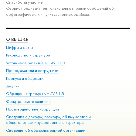
Спасибо за участие!
Сервис предназначен только для отправки сообщений о
орфографических и пунктуационных ошибках.
О ВЫШКЕ
ОБ
Цифры и факты
Ли
Руководство и структура
Дов
Устойчивое развитие в НИУ ВШЭ
Ол
Преподаватели и сотрудники
При
Корпуса и общежития
ыш
Закупки
При
Обращения граждан в НИУ ВШЭ
Ас
Фонд целевого капитала
До
Противодействие коррупции
Цен
Сведения о доходах, расходах, об имуществе и
Би
обязательствах имущественного характера
Об
Сведения об образовательной организации
Обр