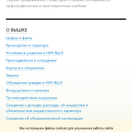
орфографических и пунктуационных ошибках.
О ВЫШКЕ
ОБ
Цифры и факты
Ли
Руководство и структура
Дов
Устойчивое развитие в НИУ ВШЭ
Ол
Преподаватели и сотрудники
При
Корпуса и общежития
ыш
Закупки
При
Обращения граждан в НИУ ВШЭ
Ас
Фонд целевого капитала
До
Противодействие коррупции
Цен
Сведения о доходах, расходах, об имуществе и
Би
обязательствах имущественного характера
Об
Сведения об образовательной организации
Обр
Людям с ограниченными возможностями здоровья
Мы используем файлы cookies для улучшения работы сайта