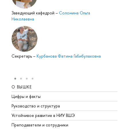
Заведующий кафедрой
–
Соломина Ольга
Николаевна
Секретарь
–
Курбанова Фатима Габибулаховна
О ВЫШКЕ
ОБР
Цифры и факты
Лице
Руководство и структура
Довуз
Устойчивое развитие в НИУ ВШЭ
Олим
Преподаватели и сотрудники
Прием