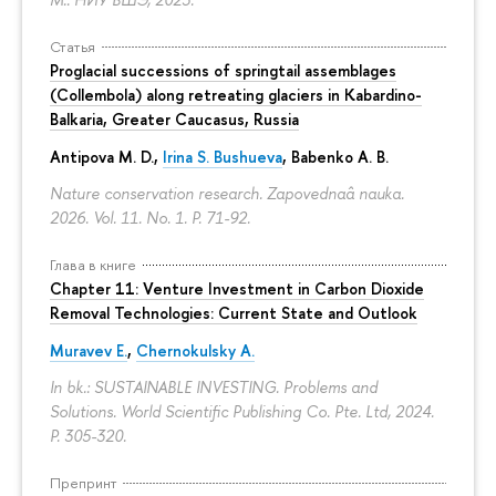
Статья
Proglacial successions of springtail assemblages
(Collembola) along retreating glaciers in Kabardino-
Balkaria, Greater Caucasus, Russia
Antipova M. D.,
Irina S. Bushueva
, Babenko A. B.
Nature conservation research. Zapovednaâ nauka.
2026. Vol. 11. No. 1.
P. 71-92.
Глава в книге
Chapter 11: Venture Investment in Carbon Dioxide
Removal Technologies: Current State and Outlook
Muravev E.
,
Chernokulsky A.
In bk.: SUSTAINABLE INVESTING. Problems and
Solutions. World Scientific Publishing Co. Pte. Ltd, 2024.
P. 305-320.
Препринт