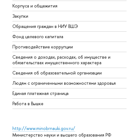
Корпуса и общежития
Вышк
Закупки
Прием
Обращения граждан в НИУ ВШЭ
Аспир
Фонд целевого капитала
Допол
Противодействие коррупции
Центр
Сведения о доходах, расходах, об имуществе и
Бизне
обязательствах имущественного характера
Образ
Сведения об образовательной организации
Обрат
Людям с ограниченными возможностями здоровья
Единая платежная страница
Работа в Вышке
http://www.minobrnauki.gov.ru/
Министерство науки и высшего образования РФ