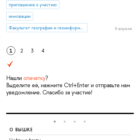
приглашение к участию
инновации
Факультет географии и геоинформационных технологий
9 апреля
1
2
3
4
Нашли
опечатку
?
Выделите её, нажмите Ctrl+Enter и отправьте нам
уведомление. Спасибо за участие!
О ВЫШКЕ
Цифры и факты
Л