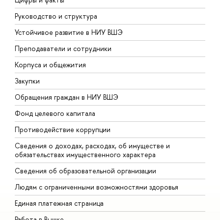
Руководство и структура
Д
Устойчивое развитие в НИУ ВШЭ
О
Преподаватели и сотрудники
П
Корпуса и общежития
В
Закупки
П
Обращения граждан в НИУ ВШЭ
А
Фонд целевого капитала
Д
Противодействие коррупции
Ц
Сведения о доходах, расходах, об имуществе и
Б
обязательствах имущественного характера
О
Сведения об образовательной организации
О
Людям с ограниченными возможностями здоровья
Единая платежная страница
Работа в Вышке