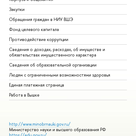
Закупки
П
Обращения граждан в НИУ ВШЭ
А
Фонд целевого капитала
Д
Противодействие коррупции
Ц
Сведения о доходах, расходах, об имуществе и
Б
обязательствах имущественного характера
О
Сведения об образовательной организации
О
Людям с ограниченными возможностями здоровья
Единая платежная страница
Работа в Вышке
http://www.minobrnauki.gov.ru/
Министерство науки и высшего образования РФ
https://edu.gov.ru/