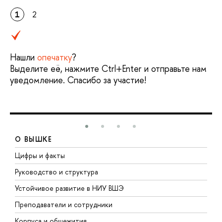
1
2
Нашли
опечатку
?
Выделите её, нажмите Ctrl+Enter и отправьте нам
уведомление. Спасибо за участие!
О ВЫШКЕ
Цифры и факты
Л
Руководство и структура
Д
Устойчивое развитие в НИУ ВШЭ
О
Преподаватели и сотрудники
П
Корпуса и общежития
В