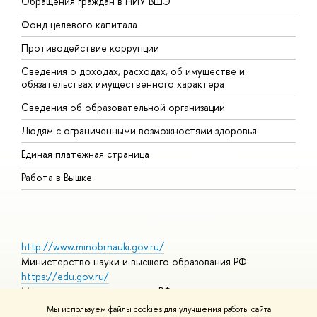
Обращения граждан в НИУ ВШЭ
А
Фонд целевого капитала
Д
Противодействие коррупции
Ц
Сведения о доходах, расходах, об имуществе и
Б
обязательствах имущественного характера
О
Сведения об образовательной организации
О
Людям с ограниченными возможностями здоровья
Единая платежная страница
Работа в Вышке
http://www.minobrnauki.gov.ru/
Министерство науки и высшего образования РФ
https://edu.gov.ru/
Министерство просвещения РФ
https://elearning.hse.ru/mooc
Мы используем файлы cookies для улучшения работы сайта