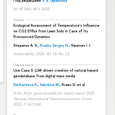
Под редакцией:
Е. В. Гаранкина
М.: ИГ РАН, МГУ, 2025.
Статья
Ecological Assessment of Temperature's Influence
on CO2 Efflux from Lawn Soils in Case of Its
Pronounced Dynamics
Stepanov A. V.,
Kivalov Sergey N.
, Vasenev I. I.
Sustainability. 2026. Vol. 18. No. 13.
Глава в книге
Use Case 5: LLM-driven creation of natural hazard
geodatabase from digital mass media
Derkacheva A.
,
Sakirkina M.
,
Kraev G.
et al.
In bk.: AI for good innovate for impact report 2025.
Geneva: International Telecommunication Union,
2025.
P. 167-169.