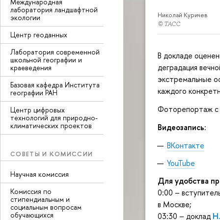
Международная
лаборатория ландшафтной
Николай Куричев
экологии
© ТАСС
Центр геоданных
Лаборатория современной
В докладе оценен
школьной географии и
деградация вечно
краеведения
экстремальные ос
Базовая кафедра Института
каждого конкретн
географии РАН
Фоторепортаж с 
Центр цифровых
технологий для природно-
климатических проектов
Видеозапись:
ВКонтакте
СОВЕТЫ И КОМИССИИ
YouTube
Научная комиссия
Для удобства пр
Комиссия по
0:00 – вступител
стипендиальным и
в Москве;
социальным вопросам
обучающихся
03:30 – доклад
Н