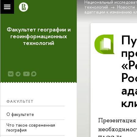
Национальный исследоват
технологий
Новости
адаптации к изменению к
Факультет географии и
Пу
геоинформационных
технологий
пр
«Р
Ро
ад
кл
ФАКУЛЬТЕТ
О факультете
Презентация 
Что такое современная
необходимост
география