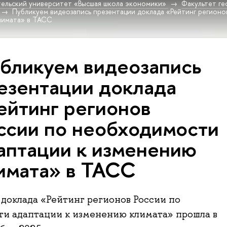
ельский университет «Высшая школа экономики»
Факультет г
Публикуем видеозапись презентации доклада «Рейтинг регион
лимата» в ТАСС
бликуем видеозапись
езентации доклада
ейтинг регионов
ссии по необходимости
аптации к изменению
имата» в ТАСС
доклада «Рейтинг регионов России по
и адаптации к изменению климата» прошла в