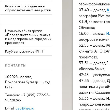
геоинформационн
Комиссия по поддержке
07:40 – доклад
А
образовательных инициатив
географии РАН ф
ВШЭ, заместител
Обухова;
Научно-учебная группа
16:00 – доклад
И
«Пространственный анализ
и моделирование городских
ресурсов и изме
процессов»
32:55 – доклад
М
климат» АНО «Аг
Клуб выпускников ФГГТ
проектов»;
37:51 – доклад
Е
КОНТАКТЫ
«Газпромбанк»;
42:48 – дискуссия
109028, Москва,
47:55 – доклад
Д
Покровский бульвар 11, ауд.
политики и устой
L212
развития Сахалин
Телефон: +7 (495) 772-95-
53:33 – доклад
И
90*28243
природопользова
E-mail:
geo@hse.ru