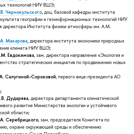
ых технологий НИУ ВШЭ;
.В. Чернокульского
, доц. базовой кафедры института
акультета географии и геоинформационных технологий НИУ
я директора Института физики атмосферы им. А.М.
.А. Макарова
, директора института экономики природных
нения климата НИУ ВШЭ;
.М. Евдокимова
, зам. директора направления «Экология и
ентство стратегических инициатив по продвижению новых
.А. Салугиной-Сороковой
, первого вице-президента АО
;
.В. Дударева
, директора департамента климатической
чивого развития Министерства экологии и устойчивого
ской области;
.А. Серебрицкого
, зам. председателя Комитета по
нию, охране окружающей среды и обеспечению