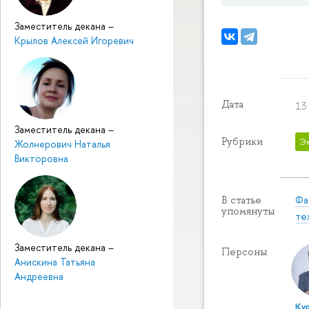
Заместитель декана
–
Крылов Алексей Игоревич
Дата
13
Заместитель декана
–
Рубрики
Э
Жолнерович Наталья
Викторовна
Фа
В статье
упомянуты
те
Заместитель декана
–
Персоны
Анискина Татьяна
Андреевна
Ку