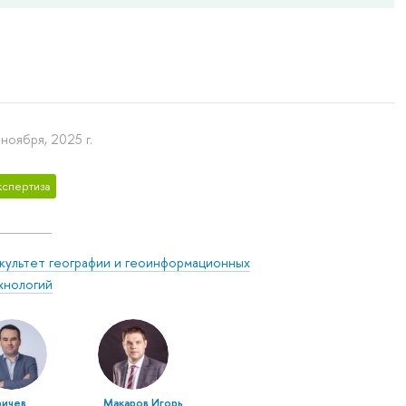
 ноября, 2025 г.
кспертиза
культет географии и геоинформационных
хнологий
ричев
Макаров Игорь