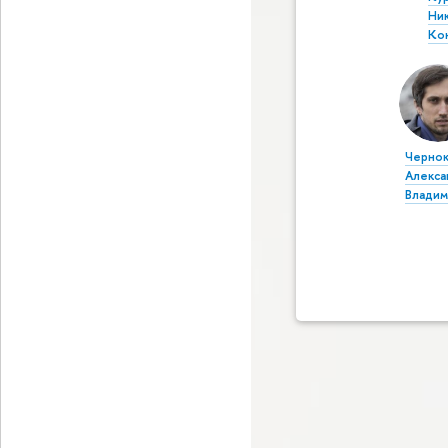
Ни
Ко
Чернок
Алекса
Владим