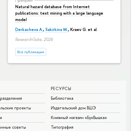
Препринт
Natural hazard database from Internet
publications: text mining with a large language
model
Derkacheva A.
,
Sakirkina M.
,
Kraev G.
et al.
ResearchGate, 2026
Все публикации
РЕСУРСЫ
разделения
Библиотека
льские проекты
Издательский дом ВШЭ
и
Книжный магазин «БукВышка»
онные советы
Типография