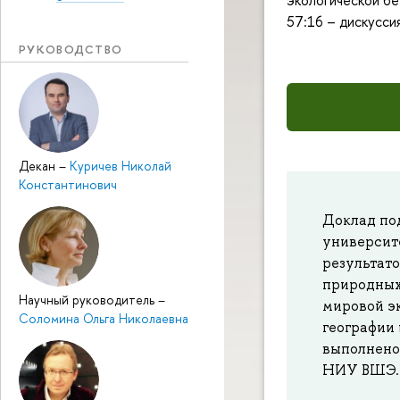
экологической бе
57:16 – дискуссия
РУКОВОДСТВО
Декан
–
Куричев Николай
Константинович
Доклад по
университ
результат
природных
Научный руководитель
–
мировой э
Соломина Ольга Николаевна
географии
выполнено
НИУ ВШЭ.