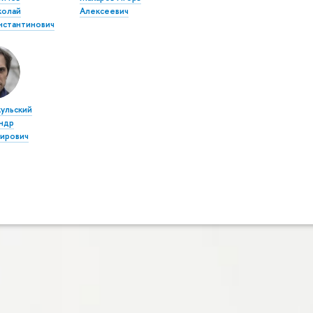
колай
Алексеевич
нстантинович
ульский
ндр
ирович