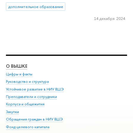
дополнительное образование
14 декабря 2024
О ВЫШКЕ
ОБ
Цифры и факты
Ли
Руководство и структура
Дов
Устойчивое развитие в НИУ ВШЭ
Ол
Преподаватели и сотрудники
При
Корпуса и общежития
Вы
Закупки
При
Обращения граждан в НИУ ВШЭ
Ас
Фонд целевого капитала
До