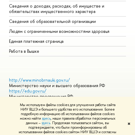
Сведения о доходах, расходах, об имуществе и
Б
обязательствах имущественного характера
О
Сведения об образовательной организации
О
Людям с ограниченными возможностями здоровья
Единая платежная страница
Работа в Вышке
http://www.minobrnauki.gov.ru/
Министерство науки и высшего образования РФ
https://edu.gov.ru/
Министерство просвещения РФ
https://elearning.hse.ru/mooc
Мы используем файлы cookies для улучшения работы сайта
Массовые открытые онлайн-курсы
НИУ ВШЭ и большего удобства его использования. Более
подробную информацию об использовании файлов cookies
можно найти
здесь
, наши правила обработки персональных
данных –
здесь
. Продолжая пользоваться сайтом, вы
✖
© НИУ ВШЭ 1993–2026
Адреса и контакты
Условия
подтверждаете, что были проинформированы об
использования материалов
Политика конфиденциальности
Карта
использовании файлов cookies сайтом НИУ ВШЭ и согласны
сайта