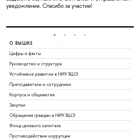
уведомление. Спасибо за участие!
О ВЫШКЕ
Цифры и факты
Л
Руководство и структура
Д
Устойчивое развитие в НИУ ВШЭ
О
Преподаватели и сотрудники
П
Корпуса и общежития
В
Закупки
П
Обращения граждан в НИУ ВШЭ
А
Фонд целевого капитала
Д
Противодействие коррупции
Ц