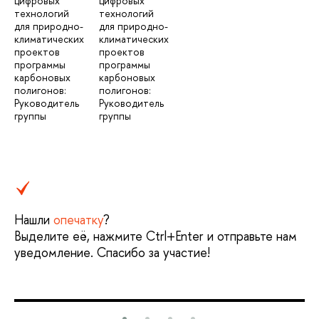
цифровых
цифровых
технологий
технологий
для природно-
для природно-
климатических
климатических
проектов
проектов
программы
программы
карбоновых
карбоновых
полигонов:
полигонов:
Руководитель
Руководитель
группы
группы
Нашли
опечатку
?
Выделите её, нажмите Ctrl+Enter и отправьте нам
уведомление. Спасибо за участие!