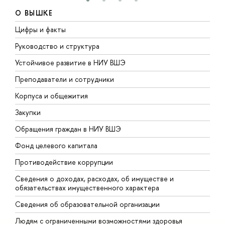
О ВЫШКЕ
Цифры и факты
Л
Руководство и структура
Д
Устойчивое развитие в НИУ ВШЭ
О
Преподаватели и сотрудники
П
Корпуса и общежития
В
Закупки
П
Обращения граждан в НИУ ВШЭ
А
Фонд целевого капитала
Д
Противодействие коррупции
Ц
Сведения о доходах, расходах, об имуществе и
Б
обязательствах имущественного характера
О
Сведения об образовательной организации
О
Людям с ограниченными возможностями здоровья