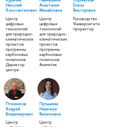
Николай
Анастасия
Елена
Константинович
Михайловна
Викторовна
Центр
Центр
Руководство
цифровых
цифровых
Университета:
технологий
технологий
проректор
для природно-
для природно-
климатических
климатических
проектов
проектов
программы
программы
карбоновых
карбоновых
полигонов:
полигонов:
Директор
Аналитик
центра
Птичников
Пупышева
Андрей
Надежда
Владимирович
Васильевна
Центр
Центр