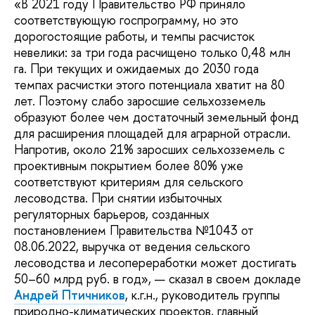
«В 2021 году Правительство РФ приняло
соответствующую госпрограмму, но это
дорогостоящие работы, и темпы расчисток
невелики: за три года расчищено только 0,48 млн
га. При текущих и ожидаемых до 2030 года
темпах расчистки этого потенциала хватит на 80
лет. Поэтому слабо заросшие сельхозземель
образуют более чем достаточный земельный фонд
для расширения площадей для аграрной отрасли.
Напротив, около 21% заросших сельхозземель с
проективным покрытием более 80% уже
соответствуют критериям для сельского
лесоводства. При снятии избыточных
регуляторных барьеров, созданных
постановлением Правительства №1043 от
08.06.2022, выручка от ведения сельского
лесоводства и лесопереработки может достигать
50–60 млрд руб. в год», — сказал в своем докладе
Андрей Птичников
, к.г.н., руководитель группы
природно-климатических проектов, главный