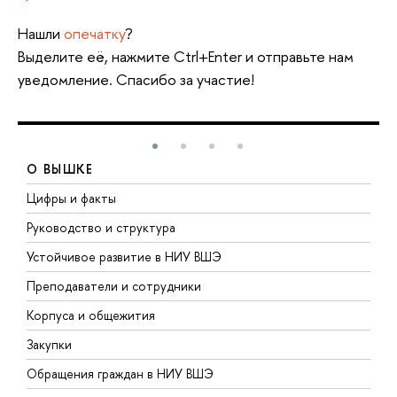
Нашли
опечатку
?
Выделите её, нажмите Ctrl+Enter и отправьте нам
уведомление. Спасибо за участие!
О ВЫШКЕ
Цифры и факты
Л
Руководство и структура
Д
Устойчивое развитие в НИУ ВШЭ
О
Преподаватели и сотрудники
П
Корпуса и общежития
В
Закупки
П
Обращения граждан в НИУ ВШЭ
А