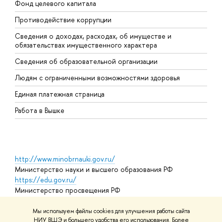
Фонд целевого капитала
Д
Противодействие коррупции
Ц
Сведения о доходах, расходах, об имуществе и
Б
обязательствах имущественного характера
О
Сведения об образовательной организации
О
Людям с ограниченными возможностями здоровья
Единая платежная страница
Работа в Вышке
http://www.minobrnauki.gov.ru/
Министерство науки и высшего образования РФ
https://edu.gov.ru/
Министерство просвещения РФ
https://elearning.hse.ru/mooc
Массовые открытые онлайн-курсы
Мы используем файлы cookies для улучшения работы сайта
НИУ ВШЭ и большего удобства его использования. Более