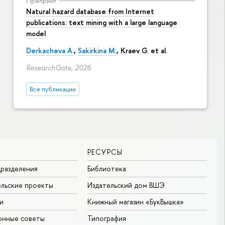
Препринт
Natural hazard database from Internet
publications: text mining with a large language
model
Derkacheva A.
,
Sakirkina M.
,
Kraev G.
et al.
ResearchGate, 2026
Все публикации
РЕСУРСЫ
разделения
Библиотека
льские проекты
Издательский дом ВШЭ
и
Книжный магазин «БукВышка»
онные советы
Типография