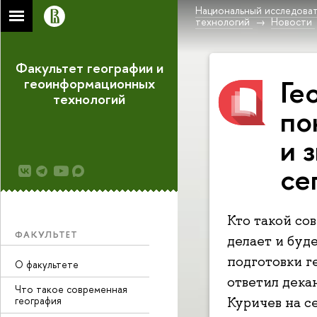
Национальный исследоват
технологий
Новости
Факультет географии и
Ге
геоинформационных
технологий
по
и 
се
Кто такой со
ФАКУЛЬТЕТ
делает и буд
подготовки г
О факультете
ответил дек
Что такое современная
география
Куричев на с