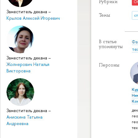
Рубрики
О
Заместитель декана
–
Темы
с
Крылов Алексей Игоревич
Фа
В статье
упомянуты
те
Заместитель декана
–
Жолнерович Наталья
Персоны
Викторовна
Ку
Ни
Ко
дек
Заместитель декана
–
ге
Анискина Татьяна
ге
Андреевна
те