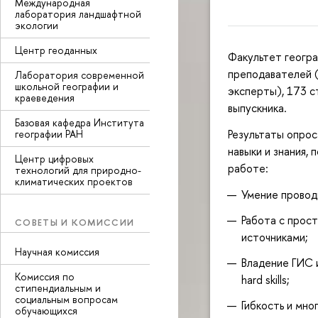
Международная
лаборатория ландшафтной
экологии
Центр геоданных
Факультет геогра
преподавателей (
Лаборатория современной
школьной географии и
эксперты), 173 с
краеведения
выпускника.
Базовая кафедра Института
Результаты опрос
географии РАН
навыки и знания,
Центр цифровых
работе:
технологий для природно-
климатических проектов
Умение провод
Работа с прос
СОВЕТЫ И КОМИССИИ
источниками;
Научная комиссия
Владение ГИС и
Комиссия по
hard skills;
стипендиальным и
социальным вопросам
Гибкость и мно
обучающихся