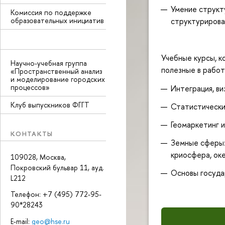
Умение структу
Комиссия по поддержке
структурирова
образовательных инициатив
Учебные курсы, к
Научно-учебная группа
полезные в работ
«Пространственный анализ
и моделирование городских
процессов»
Интеграция, ви
Клуб выпускников ФГГТ
Статистически
Геомаркетинг и
КОНТАКТЫ
Земные сферы:
криосфера, оке
109028, Москва,
Покровский бульвар 11, ауд.
Основы госуда
L212
Телефон: +7 (495) 772-95-
90*28243
E-mail:
geo@hse.ru