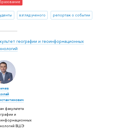
бразование
туденты
взгляд ученого
репортаж о событии
культет географии и геоинформационных
хнологий
ричев
колай
нстантинович
ан факультета
ографии и
оинформационных
хнологий ВШЭ