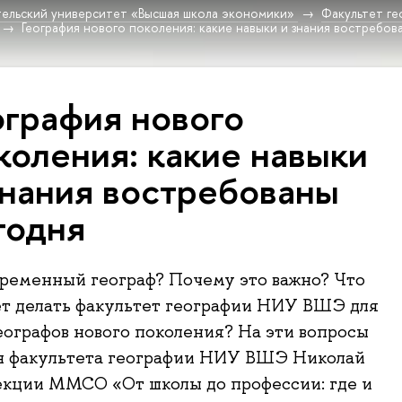
ельский университет «Высшая школа экономики»
Факультет г
География нового поколения: какие навыки и знания востребов
ография нового
коления: какие навыки
знания востребованы
годня
временный географ? Почему это важно? Что
ет делать факультет географии НИУ ВШЭ для
еографов нового поколения? На эти вопросы
ан факультета географии НИУ ВШЭ Николай
екции ММСО «От школы до профессии: где и