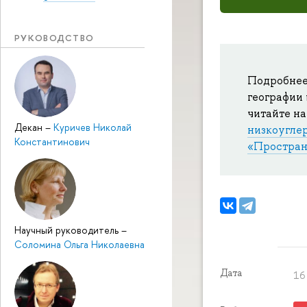
РУКОВОДСТВО
Подробнее
географии
читайте на
Декан
–
Куричев Николай
низкоугле
Константинович
«Простран
Научный руководитель
–
Соломина Ольга Николаевна
Дата
16