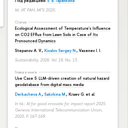
Под редакцией:
Е. В. Гаранкина
М.: ИГ РАН, МГУ, 2025.
Статья
Ecological Assessment of Temperature's Influence
on CO2 Efflux from Lawn Soils in Case of Its
Pronounced Dynamics
Stepanov A. V.,
Kivalov Sergey N.
, Vasenev I. I.
Sustainability. 2026. Vol. 18. No. 13.
Глава в книге
Use Case 5: LLM-driven creation of natural hazard
geodatabase from digital mass media
Derkacheva A.
,
Sakirkina M.
,
Kraev G.
et al.
In bk.: AI for good innovate for impact report 2025.
Geneva: International Telecommunication Union,
2025.
P. 167-169.