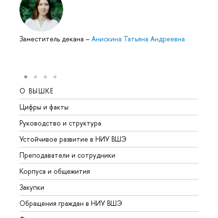
Заместитель декана
–
Анискина Татьяна Андреевна
О ВЫШКЕ
ОБР
Цифры и факты
Лице
Руководство и структура
Довуз
Устойчивое развитие в НИУ ВШЭ
Олим
Преподаватели и сотрудники
Прием
Корпуса и общежития
Вышк
Закупки
Прием
Обращения граждан в НИУ ВШЭ
Аспир