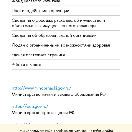
Фонд целевого капитала
Допол
Противодействие коррупции
Центр
Сведения о доходах, расходах, об имуществе и
Бизне
обязательствах имущественного характера
Образ
Сведения об образовательной организации
Обрат
Людям с ограниченными возможностями здоровья
Единая платежная страница
Работа в Вышке
http://www.minobrnauki.gov.ru/
Министерство науки и высшего образования РФ
https://edu.gov.ru/
Министерство просвещения РФ
https://elearning.hse.ru/mooc
Массовые открытые онлайн-курсы
Мы используем файлы cookies для улучшения работы сайта