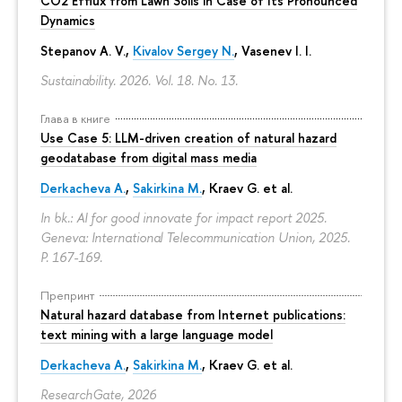
CO2 Efflux from Lawn Soils in Case of Its Pronounced
Dynamics
Stepanov A. V.,
Kivalov Sergey N.
, Vasenev I. I.
Sustainability. 2026. Vol. 18. No. 13.
Глава в книге
Use Case 5: LLM-driven creation of natural hazard
geodatabase from digital mass media
Derkacheva A.
,
Sakirkina M.
,
Kraev G.
et al.
In bk.: AI for good innovate for impact report 2025.
Geneva: International Telecommunication Union, 2025.
P. 167-169.
Препринт
Natural hazard database from Internet publications:
text mining with a large language model
Derkacheva A.
,
Sakirkina M.
,
Kraev G.
et al.
ResearchGate, 2026