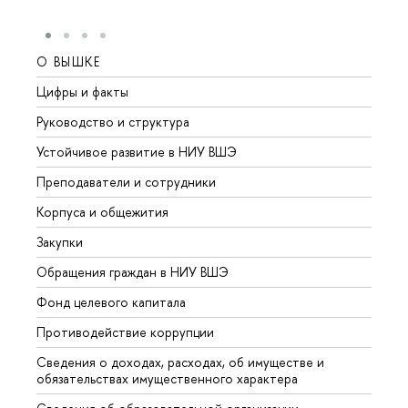
О ВЫШКЕ
ОБР
Цифры и факты
Лице
Руководство и структура
Довуз
Устойчивое развитие в НИУ ВШЭ
Олим
Преподаватели и сотрудники
Прием
Корпуса и общежития
Вышк
Закупки
Прием
Обращения граждан в НИУ ВШЭ
Аспир
Фонд целевого капитала
Допол
Противодействие коррупции
Центр
Сведения о доходах, расходах, об имуществе и
Бизне
обязательствах имущественного характера
Образ