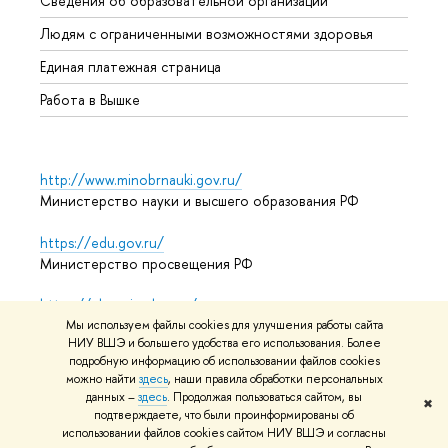
Сведения об образовательной организации
Обрат
Людям с ограниченными возможностями здоровья
Единая платежная страница
Работа в Вышке
http://www.minobrnauki.gov.ru/
Министерство науки и высшего образования РФ
https://edu.gov.ru/
Министерство просвещения РФ
https://elearning.hse.ru/mooc
Массовые открытые онлайн-курсы
Мы используем файлы cookies для улучшения работы сайта
НИУ ВШЭ и большего удобства его использования. Более
подробную информацию об использовании файлов cookies
можно найти
здесь
, наши правила обработки персональных
данных –
здесь
. Продолжая пользоваться сайтом, вы
© НИУ ВШЭ 1993–2026
Адреса и контакты
Условия
✖
подтверждаете, что были проинформированы об
использования материалов
Политика конфиденциальности
использовании файлов cookies сайтом НИУ ВШЭ и согласны
Карта сайта