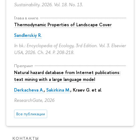
Sustainability. 2026. Vol. 18. No. 13.
Глава в книге
Thermodynamic Properties of Landscape Cover
Sandlerskiy R.
In bk.: Encyclopedia of Ecology, 3rd Edition. Vol. 3. Elsevier
USA, 2026. Ch. 24.
P. 208-218.
Препринт
Natural hazard database from Internet publications:
text mining with a large language model
Derkacheva A.
,
Sakirkina M.
,
Kraev G.
et al.
ResearchGate, 2026
Все публикации
КОНТАКТЫ