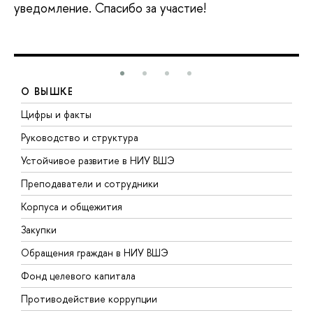
уведомление. Спасибо за участие!
О ВЫШКЕ
Цифры и факты
Л
Руководство и структура
Д
Устойчивое развитие в НИУ ВШЭ
О
Преподаватели и сотрудники
П
Корпуса и общежития
В
Закупки
П
Обращения граждан в НИУ ВШЭ
А
Фонд целевого капитала
Д
Противодействие коррупции
Ц