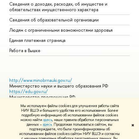
Сведения о доходах, расходах, об имуществе и
Б
обязательствах имущественного характера
О
Сведения об образовательной организации
О
Людям с ограниченными возможностями здоровья
Единая платежная страница
Работа в Вышке
http://www.minobrnauki.gov.ru/
Министерство науки и высшего образования РФ
https://edu.gov.ru/
Министерство просвещения РФ
https://elearning.hse.ru/mooc
Мы используем файлы cookies для улучшения работы сайта
Массовые открытые онлайн-курсы
НИУ ВШЭ и большего удобства его использования. Более
подробную информацию об использовании файлов cookies
можно найти
здесь
, наши правила обработки персональных
данных –
здесь
. Продолжая пользоваться сайтом, вы
✖
© НИУ ВШЭ 1993–2026
Адреса и контакты
Условия
подтверждаете, что были проинформированы об
использования материалов
Политика конфиденциальности
Карта
использовании файлов cookies сайтом НИУ ВШЭ и согласны
сайта
с нашими правилами обработки персональных данных. Вы