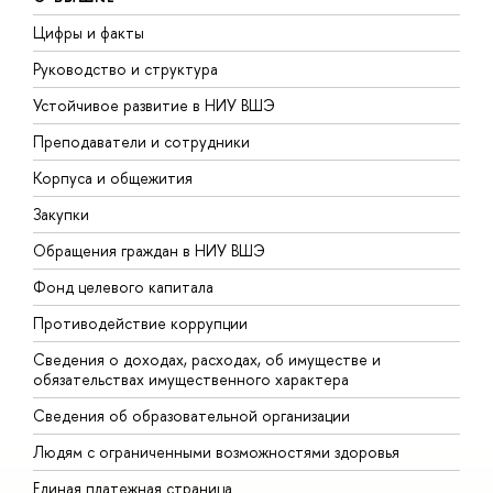
Цифры и факты
Л
Руководство и структура
Д
Устойчивое развитие в НИУ ВШЭ
О
Преподаватели и сотрудники
П
Корпуса и общежития
В
Закупки
П
Обращения граждан в НИУ ВШЭ
А
Фонд целевого капитала
Д
Противодействие коррупции
Ц
Сведения о доходах, расходах, об имуществе и
Б
обязательствах имущественного характера
О
Сведения об образовательной организации
О
Людям с ограниченными возможностями здоровья
Единая платежная страница