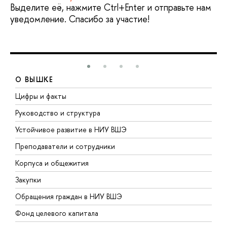
Выделите её, нажмите Ctrl+Enter и отправьте нам
уведомление. Спасибо за участие!
О ВЫШКЕ
Цифры и факты
Л
Руководство и структура
Д
Устойчивое развитие в НИУ ВШЭ
О
Преподаватели и сотрудники
П
Корпуса и общежития
В
Закупки
П
Обращения граждан в НИУ ВШЭ
А
Фонд целевого капитала
Д