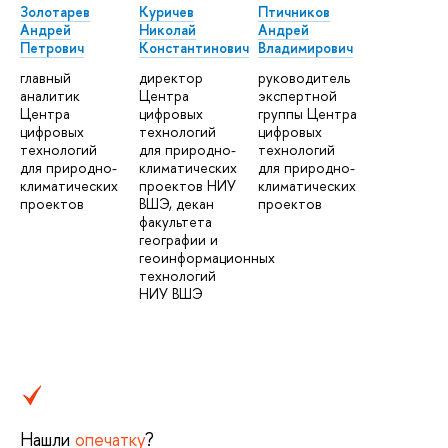
Золотарев
Куричев
Птичников
Андрей
Николай
Андрей
Петрович
Константинович
Владимирович
главный
директор
руководитель
аналитик
Центра
экспертной
Центра
цифровых
группы Центра
цифровых
технологий
цифровых
технологий
для природно-
технологий
для природно-
климатических
для природно-
климатических
проектов НИУ
климатических
проектов
ВШЭ, декан
проектов
факультета
географии и
геоинформационных
технологий
НИУ ВШЭ
Нашли
опечатку
?