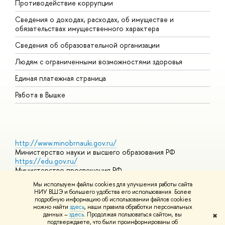
Противодействие коррупции
Ц
Сведения о доходах, расходах, об имуществе и
Б
обязательствах имущественного характера
О
Сведения об образовательной организации
О
Людям с ограниченными возможностями здоровья
Единая платежная страница
Работа в Вышке
http://www.minobrnauki.gov.ru/
Министерство науки и высшего образования РФ
https://edu.gov.ru/
Министерство просвещения РФ
https://elearning.hse.ru/mooc
Мы используем файлы cookies для улучшения работы сайта
Массовые открытые онлайн-курсы
НИУ ВШЭ и большего удобства его использования. Более
подробную информацию об использовании файлов cookies
можно найти
здесь
, наши правила обработки персональных
данных –
здесь
. Продолжая пользоваться сайтом, вы
✖
© НИУ ВШЭ 1993–2026
Адреса и контакты
Условия
подтверждаете, что были проинформированы об