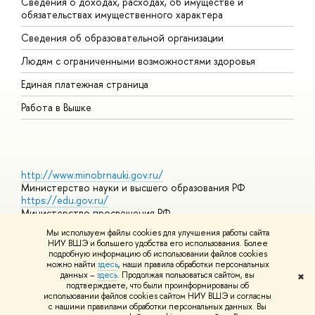
Сведения о доходах, расходах, об имуществе и
Б
обязательствах имущественного характера
О
Сведения об образовательной организации
О
Людям с ограниченными возможностями здоровья
Единая платежная страница
Работа в Вышке
http://www.minobrnauki.gov.ru/
Министерство науки и высшего образования РФ
https://edu.gov.ru/
Министерство просвещения РФ
https://elearning.hse.ru/mooc
Мы используем файлы cookies для улучшения работы сайта
Массовые открытые онлайн-курсы
НИУ ВШЭ и большего удобства его использования. Более
подробную информацию об использовании файлов cookies
можно найти
здесь
, наши правила обработки персональных
данных –
здесь
. Продолжая пользоваться сайтом, вы
✖
© НИУ ВШЭ 1993–2026
Адреса и контакты
Условия
подтверждаете, что были проинформированы об
использования материалов
Политика конфиденциальности
Карта
использовании файлов cookies сайтом НИУ ВШЭ и согласны
сайта
с нашими правилами обработки персональных данных. Вы
Шрифты HSE Sans и HSE Slab разработаны в
Школе дизайна НИУ