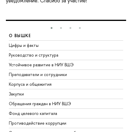
уведомление. Спасибо за участие!
О ВЫШКЕ
Цифры и факты
Л
Руководство и структура
Д
Устойчивое развитие в НИУ ВШЭ
О
Преподаватели и сотрудники
П
Корпуса и общежития
В
Закупки
П
Обращения граждан в НИУ ВШЭ
А
Фонд целевого капитала
Д
Противодействие коррупции
Ц