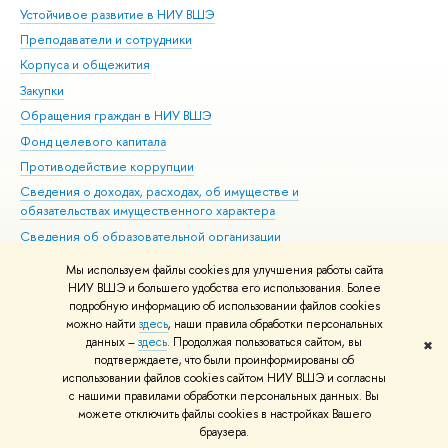
Устойчивое развитие в НИУ ВШЭ
Ол
Преподаватели и сотрудники
При
Корпуса и общежития
Вы
Закупки
При
Обращения граждан в НИУ ВШЭ
Ас
Фонд целевого капитала
До
Противодействие коррупции
Цен
Сведения о доходах, расходах, об имуществе и
Би
обязательствах имущественного характера
Об
Сведения об образовательной организации
Обр
Людям с ограниченными возможностями здоровья
Мы используем файлы cookies для улучшения работы сайта
Единая платежная страница
НИУ ВШЭ и большего удобства его использования. Более
подробную информацию об использовании файлов cookies
Работа в Вышке
можно найти
здесь
, наши правила обработки персональных
данных –
здесь
. Продолжая пользоваться сайтом, вы
✖
Редактору
подтверждаете, что были проинформированы об
© НИУ ВШЭ 1993–2026
Адреса и контакты
Условия использования
использовании файлов cookies сайтом НИУ ВШЭ и согласны
с нашими правилами обработки персональных данных. Вы
материалов
Политика конфиденциальности
Карта сайта
можете отключить файлы cookies в настройках Вашего
Шрифты HSE Sans и HSE Slab разработаны в
Школе дизайна НИУ ВШЭ
браузера.