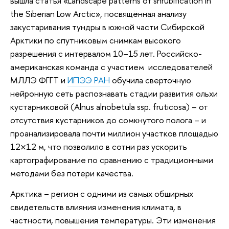
вышла статья «Landscape patterns of shrubification in
the Siberian Low Arctic», посвящённая анализу
закустаривания тундры в южной части Сибирской
Арктики по спутниковым снимкам высокого
разрешения с интервалом 10–15 лет. Российско-
американская команда с участием исследователей
МЛЛЭ ФГГТ и
ИПЭЭ РАН
обучила сверточную
нейронную сеть распознавать стадии развития ольхи
кустарниковой (Alnus alnobetula ssp. fruticosa) – от
отсутствия кустарников до сомкнутого полога – и
проанализировала почти миллион участков площадью
12×12 м, что позволило в сотни раз ускорить
картографирование по сравнению с традиционными
методами без потери качества.
Арктика – регион с одними из самых обширных
свидетельств влияния изменения климата, в
частности, повышения температуры. Эти изменения