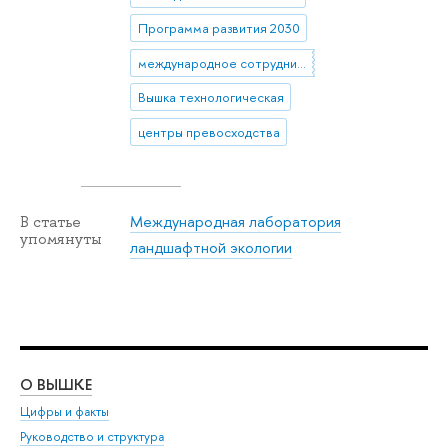
Программа развития 2030
международное сотрудничество
Вышка технологическая
центры превосходства
Международная лаборатория
В статье
упомянуты
ландшафтной экологии
О ВЫШКЕ
ОБ
Цифры и факты
Ли
Руководство и структура
Дов