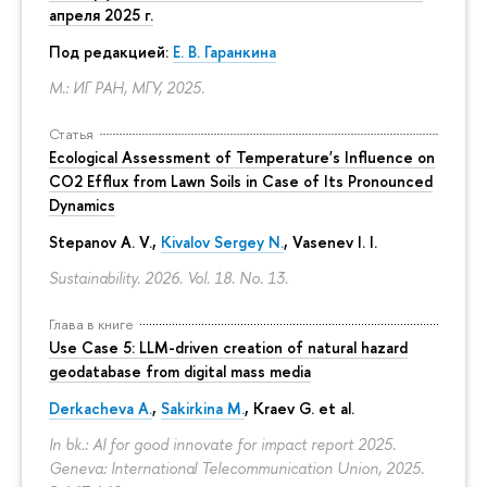
апреля 2025 г.
Под редакцией:
Е. В. Гаранкина
М.: ИГ РАН, МГУ, 2025.
Статья
Ecological Assessment of Temperature's Influence on
CO2 Efflux from Lawn Soils in Case of Its Pronounced
Dynamics
Stepanov A. V.,
Kivalov Sergey N.
, Vasenev I. I.
Sustainability. 2026. Vol. 18. No. 13.
Глава в книге
Use Case 5: LLM-driven creation of natural hazard
geodatabase from digital mass media
Derkacheva A.
,
Sakirkina M.
,
Kraev G.
et al.
In bk.: AI for good innovate for impact report 2025.
Geneva: International Telecommunication Union, 2025.