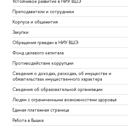
Устойчивое развитие в НИУ ВШЭ
Олим
Преподаватели и сотрудники
Прием
Корпуса и общежития
Вышк
Закупки
Прием
Обращения граждан в НИУ ВШЭ
Аспир
Фонд целевого капитала
Допол
Противодействие коррупции
Центр
Сведения о доходах, расходах, об имуществе и
Бизне
обязательствах имущественного характера
Образ
Сведения об образовательной организации
Обрат
Людям с ограниченными возможностями здоровья
Единая платежная страница
Работа в Вышке