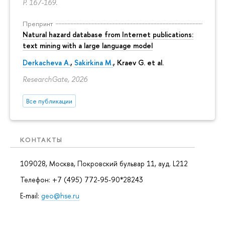
P. 167-169.
Препринт
Natural hazard database from Internet publications:
text mining with a large language model
Derkacheva A.
,
Sakirkina M.
,
Kraev G.
et al.
ResearchGate, 2026
Все публикации
КОНТАКТЫ
109028, Москва, Покровский бульвар 11, ауд. L212
Телефон: +7 (495) 772-95-90*28243
E-mail:
geo@hse.ru